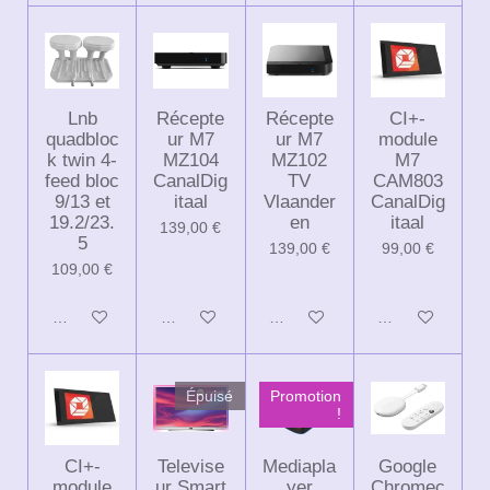
Lnb
Récepte
Récepte
CI+-
quadbloc
ur M7
ur M7
module
k twin 4-
MZ104
MZ102
M7
feed bloc
CanalDig
TV
CAM803
9/13 et
itaal
Vlaander
CanalDig
19.2/23.
en
itaal
139,00 €
5
139,00 €
99,00 €
109,00 €
Ajouter au panier
Ajouter au panier
Ajouter au panier
Ajouter au panie
Épuisé
Promotion
!
CI+-
Televise
Mediapla
Google
module
ur Smart
yer
Chromec