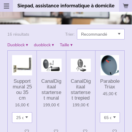
Siepad, assistance informatique à domicile
Passer
au
contenu
principal
16 résultats
Trier:
Duoblock
▾
duoblock
▾
Taille
▾
Support
CanalDig
CanalDig
Parabole
mural 25
itaal
itaal
Triax
ou 35
starterse
starterse
45,00 €
cm
t mural
t trepied
16,00 €
199,00 €
199,00 €
Ajouter au panier
Ajouter au panier
Ajouter au panier
Ajouter au panie