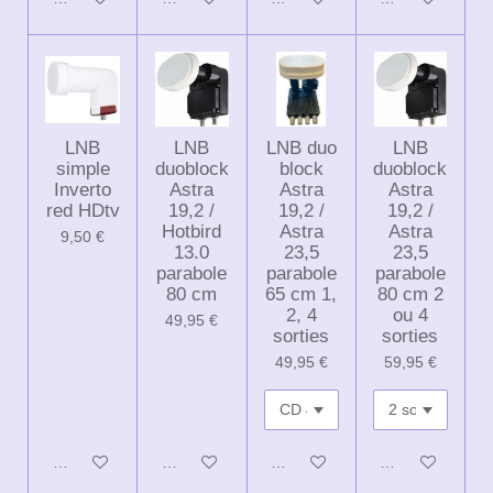
LNB
LNB
LNB duo
LNB
simple
duoblock
block
duoblock
Inverto
Astra
Astra
Astra
red HDtv
19,2 /
19,2 /
19,2 /
Hotbird
Astra
Astra
9,50 €
13.0
23,5
23,5
parabole
parabole
parabole
80 cm
65 cm 1,
80 cm 2
2, 4
ou 4
49,95 €
sorties
sorties
49,95 €
59,95 €
Ajouter au panier
Ajouter au panier
Ajouter au panier
Ajouter au panie