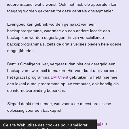
iedere maand, wat u wenst. Ook met mobiele apparaten kan
toegang worden gekregen tot deze centrale opslagmanier.
Evengoed kan gebruik worden gemaakt van een
backupprogramma, waarmee op een andere locatie een
backup kan worden opgeslagen. Er zijn verschillende
backupprogramma's, zelfs de gratis versies bieden hele goede
mogelijkheden.
Bent u Gmailgebruiker, vergeet u dan niet om geregeld een
backup van uw e-mail te maken. Hiervoor kunt u bijvoorbeeld
het (gratis) programma
EM Client
gebruiken, u hebt hiermee
een lokaal e-mailprogramma op uw computer, ook handig als
de internetverbinding beperkt is.
Siepad denkt met u mee, wat voor u de meest praktische
oplossing voor een backup is!
Wilt u meer informatie? Neemt u dan vooral
contact
op
.
Ce site Web utilise des cookies pour améliorer