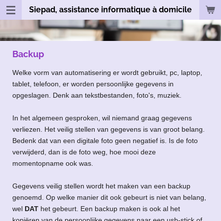
Siepad, assistance informatique à domicile
Passer
au
contenu
principal
Backup
Welke vorm van automatisering er wordt gebruikt, pc, laptop,
tablet, telefoon, er worden persoonlijke gegevens in
opgeslagen. Denk aan tekstbestanden, foto's, muziek.
In het algemeen gesproken, wil niemand graag gegevens
verliezen. Het veilig stellen van gegevens is van groot belang.
Bedenk dat van een digitale foto geen negatief is. Is de foto
verwijderd, dan is de foto weg, hoe mooi deze
momentopname ook was.
Gegevens veilig stellen wordt het maken van een backup
genoemd. Op welke manier dit ook gebeurt is niet van belang,
wel
DAT
het gebeurt. Een backup maken is ook al het
kopiëren van de persoonlijke gegevens naar een usb-stick of