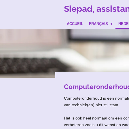
Passer
Siepad, assista
au
contenu
ACCUEIL
FRANÇAIS
NED
principal
Computeronderhou
Computeronderhoud is een normale z
van techniek(en) niet stil staat.
Het is ook heel normaal om een com
verbeteren zoals u dit wenst en waar